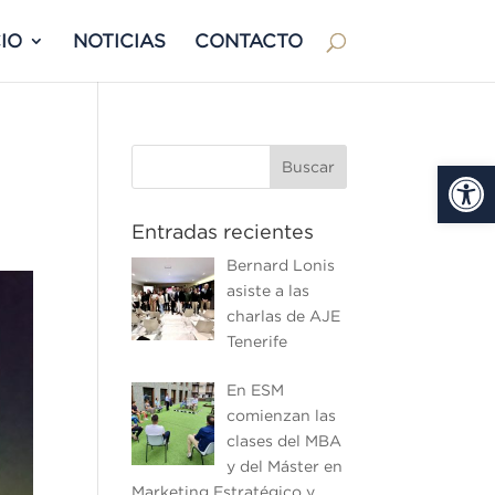
IO
NOTICIAS
CONTACTO
Abrir
Entradas recientes
Bernard Lonis
asiste a las
charlas de AJE
Tenerife
En ESM
comienzan las
clases del MBA
y del Máster en
Marketing Estratégico y