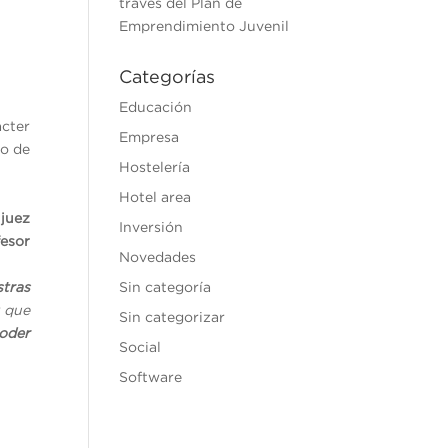
través del Plan de
Emprendimiento Juvenil
Categorías
Educación
cter
Empresa
ro de
Hostelería
Hotel area
,
juez
Inversión
fesor
Novedades
stras
Sin categoría
 que
Sin categorizar
oder
Social
Software