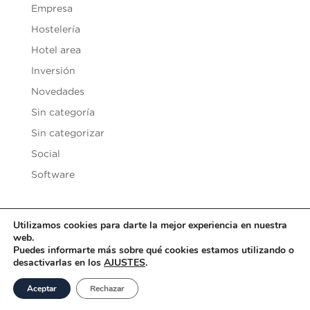
Empresa
Hostelería
Hotel area
Inversión
Novedades
Sin categoría
Sin categorizar
Social
Software
Utilizamos cookies para darte la mejor experiencia en nuestra
web.
Copyright © 2020
Vesilen Investments
| Todos los derechos
Puedes informarte más sobre qué cookies estamos utilizando o
desactivarlas en los
AJUSTES
.
reservados |
Aviso Legal y Condiciones de uso
|
Política de
Privacidad
|
Política de Cookies
Aceptar
Rechazar
Desarrollado por
SoyDigital Network, S.L.U.