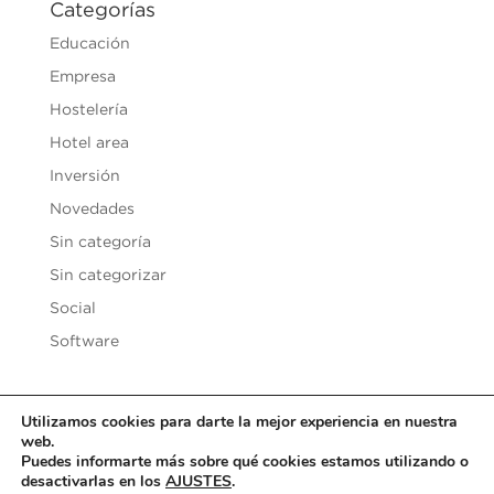
Categorías
Educación
Empresa
Hostelería
Hotel area
Inversión
Novedades
Sin categoría
Sin categorizar
Social
Software
Utilizamos cookies para darte la mejor experiencia en nuestra
web.
Copyright © 2020
Vesilen Investments
| Todos los derechos
Puedes informarte más sobre qué cookies estamos utilizando o
reservados |
Aviso Legal y Condiciones de uso
|
Política de
desactivarlas en los
AJUSTES
.