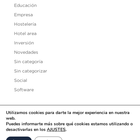
Educación
Empresa
Hostelería
Hotel area
Inversión
Novedades
Sin categoría
Sin categorizar
Social
Software
Utilizamos cookies para darte la mejor experiencia en nuestra
web.
Copyright © 2020
Vesilen Investments
| Todos los derechos
Puedes informarte más sobre qué cookies estamos utilizando o
reservados |
Aviso Legal y Condiciones de uso
|
Política de
desactivarlas en los
AJUSTES
.
Privacidad
|
Política de Cookies