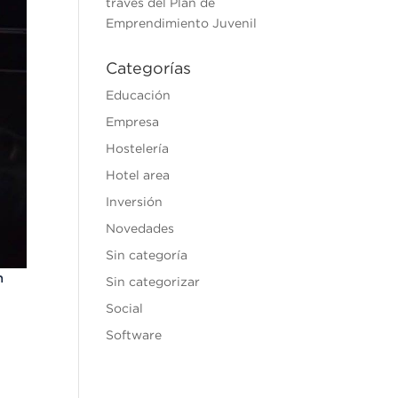
través del Plan de
Emprendimiento Juvenil
Categorías
Educación
Empresa
Hostelería
Hotel area
Inversión
Novedades
Sin categoría
n
Sin categorizar
Social
Software