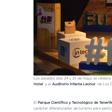
Los pasados días 24 y 25 de mayo se celebró
Hotel
y el
Auditorio Infanta Leonor
de Los Cr
El
Parque Cient
í
fico y Tecnol
ó
gico de Tenerif
carácter diferenciador de turismo para parti