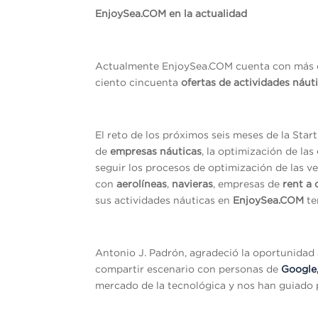
EnjoySea.COM
en la actualidad
Actualmente EnjoySea.COM cuenta con más de
ciento cincuenta
ofertas de actividades n
á
ut
El reto de los próximos seis meses de la Star
de
empresas n
á
uticas
, la optimización de las
seguir los procesos de optimización de las v
con
aerol
í
neas
,
navieras
, empresas de
rent a 
sus actividades náuticas en
EnjoySea.COM
te
Antonio J. Padrón, agradeció la oportunidad 
compartir escenario con personas de
Google
mercado de la tecnológica y nos han guiado 