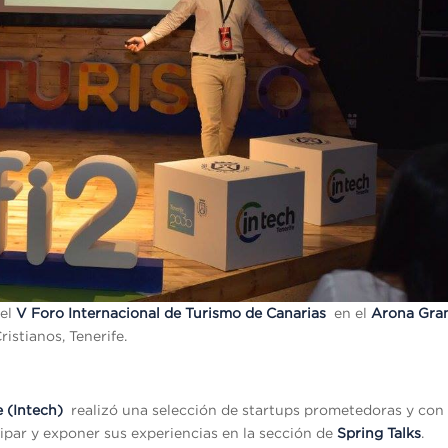
 el
V
Foro
Internacional de Turismo de Canarias
en el
Arona Gra
istianos, Tenerife.
e (Intech)
realizó una selección de startups prometedoras y con
cipar y exponer sus experiencias en la sección de
Spring Talks
.