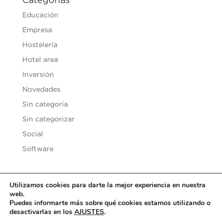
Categorías
Educación
Empresa
Hostelería
Hotel area
Inversión
Novedades
Sin categoría
Sin categorizar
Social
Software
Utilizamos cookies para darte la mejor experiencia en nuestra
web.
Copyright © 2020
Vesilen Investments
| Todos los derechos
Puedes informarte más sobre qué cookies estamos utilizando o
desactivarlas en los
AJUSTES
.
reservados |
Aviso Legal y Condiciones de uso
|
Política de
Privacidad
|
Política de Cookies