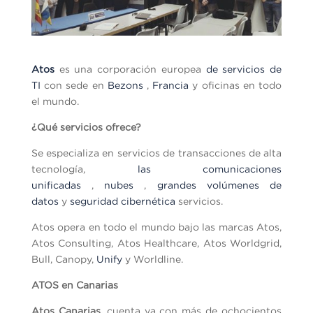
Atos
es una corporación europea
de servicios de
TI
con sede en
Bezons
,
Francia
y oficinas en todo
el mundo.
¿Qué servicios ofrece?
Se especializa en servicios de transacciones de alta
tecnología,
las comunicaciones
unificadas
,
nubes
,
grandes volúmenes de
datos
y
seguridad cibernética
servicios.
Atos opera en todo el mundo bajo las marcas Atos,
Atos Consulting, Atos Healthcare, Atos Worldgrid,
Bull, Canopy,
Unify
y Worldline.
ATOS en Canarias
Atos Canarias,
cuenta ya con más de ochocientos